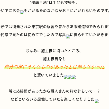
“覆輪目地”は手間も技術も、
ついでにお金
もかかるためなかなかお目にかかれないものです
な所では復元された
東京駅
の駅舎や昔からある建造物でみられま
の民家で見たのは初めてでしたので写真
に撮らせていただきま
ちなみに施主様に聞いたところ、
施主様自身も
自分の家にそんなものがあったとは知らなかった
と驚いていました
隣に応接間があったから職人さんの粋な計らいで…？
などといろいろ想像していたら楽しくなりました