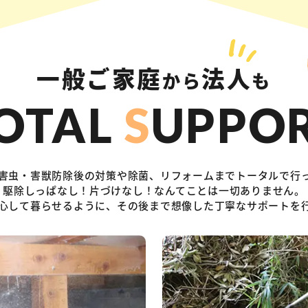
一般ご家庭
法人
から
も
OTAL
S
UPPO
害虫・害獣防除後の対策や除菌、リフォームまでトータルで行
駆除しっぱなし！片づけなし！なんてことは一切ありません。
心して暮らせるように、その後まで想像した丁寧なサポートを