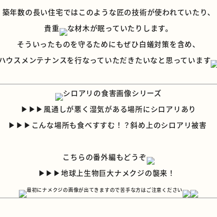
築年数の長い住宅ではこのような匠の技術が使われていたり、
貴重
な材木が眠っていたりします。
そういったものを守るためにもぜひ白蟻対策を含め、
ハウスメンテナンスを行なっていただきたいなと思っています
シロアリの食害画像シリーズ
▶︎▶︎▶︎風通しが悪く湿気がある場所にシロアリあり
▶︎▶︎▶︎こんな場所も食べすすむ！？斜め上のシロアリ被害
こちらの番外編もどうぞ
▶︎▶︎▶︎地球上生物巨大ナメクジの襲来！
最初にナメクジの画像が出てきますので苦手な方はご注意ください