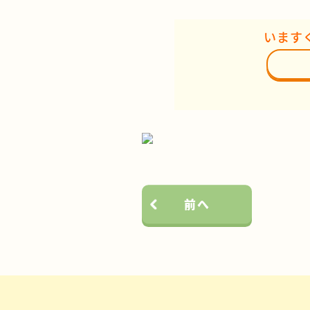
います
前へ