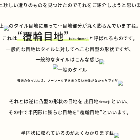
と珍しい造りのものを見つけたのでそれをご紹介しようと思い
上
のタイル目地に戻って…目地部分が丸く膨らんでいますね
“
覆輪目地”
これは
と呼ばれるものです。
fukurinmeji
一般的な目地はタイルに対してへこむ凹型の形状ですが、
一般的なタイルはこんな感じ
普通のタイルゆえ、ノーマークであまり良い画像がなかったですが
それとは逆に凸型の形状の目地を 出目地
といい、
demeji
その中で半円形に膨らむ目地を“覆輪目地”といいます。
半円状に膨れているのがよくわかりますね