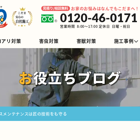
お家のお悩みは
なんでもこだまへ！
見積り/相談無料
0120-46-0171
営業時間 8:00～17:00 定休日 日曜・祝日
ロアリ対策
害虫対策
害獣対策
施工事例
お役立ちブログ
スメンテナンスは匠の技術をも守る