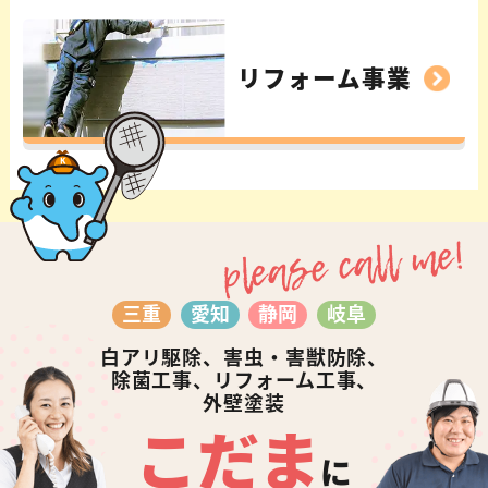
リフォーム事業
please call me!
三重
愛知
静岡
岐阜
白アリ駆除、害虫・害獣防除、
除菌工事、リフォーム工事、
外壁塗装
こだま
に