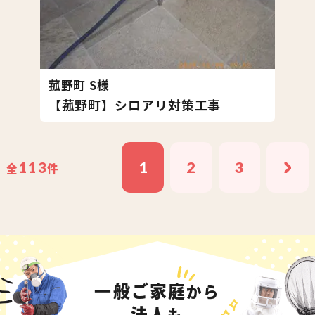
菰野町 S様
【菰野町】シロアリ対策工事
1
2
3
113
全
件
一般ご家庭
から
法人
も