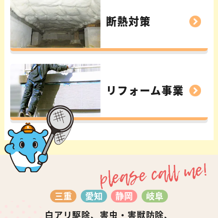
断熱対策
リフォーム事業
please call me!
三重
愛知
静岡
岐阜
白アリ駆除、害虫・害獣防除、