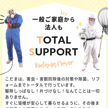
一般ご家庭
から
法人
も
T
OTAL
S
UPPORT
Kodama Power
こだまは、害虫・害獣防除後の対策や除菌、リフ
ォームまでトータルで行っています。
駆除しっぱなし！片づけなし！なんてことは一切
ありません。
すぐに皆様が安心して暮らせるように、その後ま