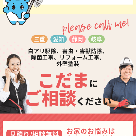
please call me!
三重
愛知
静岡
岐阜
白アリ駆除、害虫・害獣防除、
除菌工事、リフォーム工事、
外壁塗装
こだま
に
ご相談
ください
お家のお悩みは
見積り/相談無料