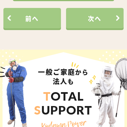
前へ
次へ
一般ご家庭
から
法人
も
T
OTAL
S
UPPORT
Kodama Power