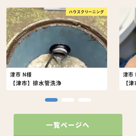
ハウスクリーニング
津市 N様
津市 
【津市】排水管洗浄
【津
一覧ページへ