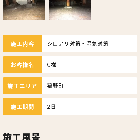
施工内容
シロアリ対策・湿気対策
お客様名
C様
施工エリア
菰野町
施工期間
2日
施工風景