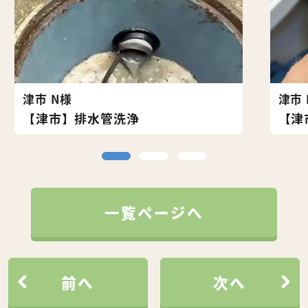
津市 N様
津市 
【津市】排水管洗浄
【津
一覧ページへ
前へ
次へ