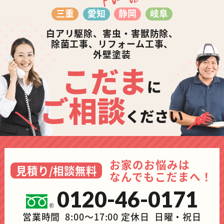
三重
愛知
静岡
岐阜
白アリ駆除、害虫・害獣防除、
除菌工事、リフォーム工事、
外壁塗装
こだま
に
ご相談
ください
お家のお悩みは
見積り/相談無料
なんでもこだまへ！
0120-46-0171
営業時間 8:00～17:00 定休日 日曜・祝日