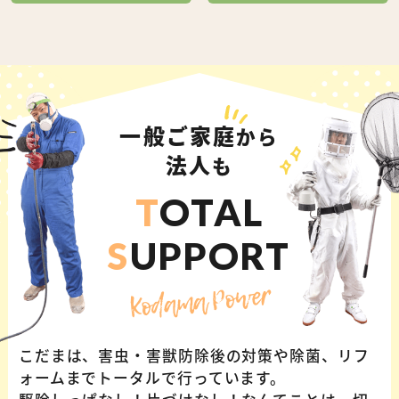
一般ご家庭
から
法人
も
T
OTAL
S
UPPORT
Kodama Power
こだまは、害虫・害獣防除後の対策や除菌、リフ
ォームまでトータルで行っています。