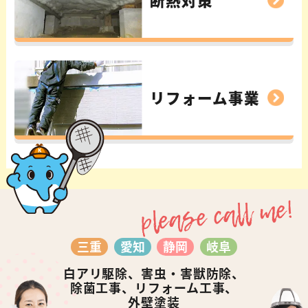
リフォーム事業
please call me!
三重
愛知
静岡
岐阜
白アリ駆除、害虫・害獣防除、
除菌工事、リフォーム工事、
外壁塗装