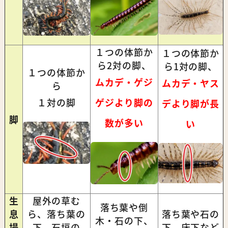
１つの体節か
１つの体節か
ら2対の脚、
ら1対の脚、
１つの体節か
ムカデ・ゲジ
ムカデ・ヤス
ら
１対の脚
ゲジより脚の
デより脚が長
脚
数が多い
い
生
屋外の草む
落ち葉や倒
息
ら、落ち葉の
落ち葉や石の
木・石の下、
場
下、石垣の
下、床下など