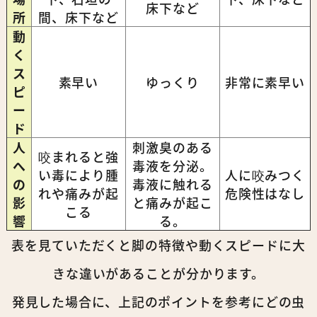
床下など
所
間、床下など
動
く
ス
素早い
ゆっくり
非常に素早い
ピ
ー
ド
人
刺激臭のある
咬まれると強
へ
毒液を分泌。
い毒により腫
人に咬みつく
の
毒液に触れる
れや痛みが起
危険性はなし
影
と痛みが起こ
こる
響
る。
表を見ていただくと脚の特徴や動くスピードに大
きな違いがあることが分かります。
発見した場合に、上記のポイントを参考にどの虫