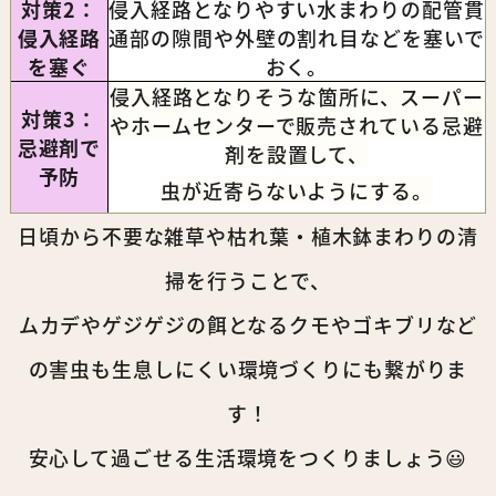
対策2：
侵入経路となりやすい水まわりの配管貫
侵入経路
通部の隙間や外壁の割れ目などを塞いで
を塞ぐ
おく。
侵入経路となりそうな箇所に、スーパー
対策3：
やホームセンターで販売されている忌避
忌避剤で
剤を設置して、
予防
虫が近寄らないようにする。
日頃から不要な雑草や枯れ葉・植木鉢まわりの清
掃を行うことで、
ムカデやゲジゲジの餌となるクモやゴキブリなど
の害虫も生息しにくい環境づくりにも繋がりま
す！
安心して過ごせる生活環境をつくりましょう😃