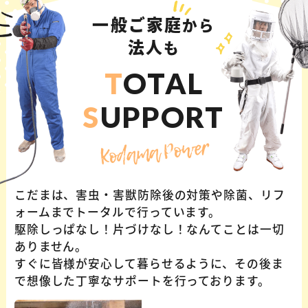
一般ご家庭
から
法人
も
T
OTAL
S
UPPORT
Kodama Power
こだまは、害虫・害獣防除後の対策や除菌、リフ
ォームまでトータルで行っています。
駆除しっぱなし！片づけなし！なんてことは一切
ありません。
すぐに皆様が安心して暮らせるように、その後ま
で想像した丁寧なサポートを行っております。